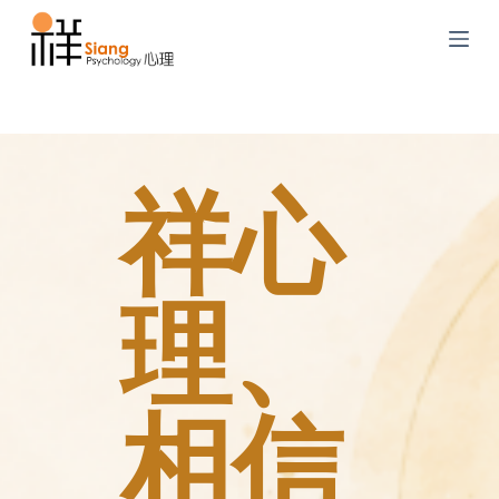
S
k
i
p
t
o
祥心
c
o
n
t
理、
e
n
t
相信