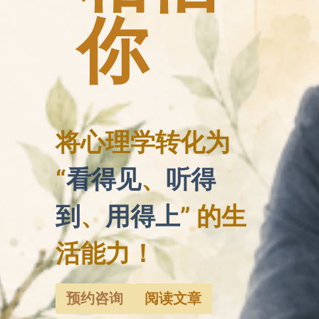
你
将心理学转化为
“
看得见
、
听得
到
、
用得上
” 的生
活能力！
预约咨询
阅读文章