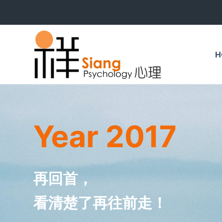
S
k
i
p
H
t
o
c
o
n
Year 2017
t
e
n
t
再回首，
看清楚了再往前走！