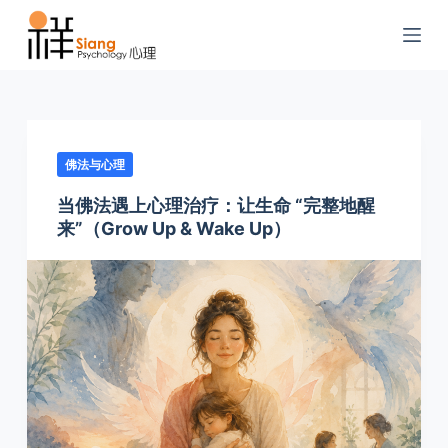
S
k
i
p
t
o
佛法与心理
c
o
当佛法遇上心理治疗：让生命 “完整地醒
来”（Grow Up & Wake Up）
n
t
e
n
t