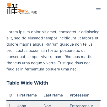
S
k
i
p
t
Lorem ipsum dolor sit amet, consectetur adipiscing
o
elit, sed do eiusmod tempor incididunt ut labore et
c
dolore magna aliqua. Rutrum quisque non tellus
o
orci. Luctus accumsan tortor posuere ac ut
n
consequat semper viverra nam. Rhoncus mattis
t
rhoncus urna neque viverra. Tristique risus nec
e
feugiat in fermentum posuere urna nec.
n
t
Table Wide Width
ID
First Name
Last Name
Profession
1
John
Doe
Entrepreneur