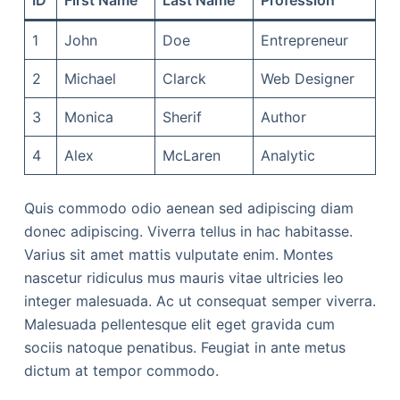
ID
First Name
Last Name
Profession
1
John
Doe
Entrepreneur
2
Michael
Clarck
Web Designer
3
Monica
Sherif
Author
4
Alex
McLaren
Analytic
Quis commodo odio aenean sed adipiscing diam
donec adipiscing. Viverra tellus in hac habitasse.
Varius sit amet mattis vulputate enim. Montes
nascetur ridiculus mus mauris vitae ultricies leo
integer malesuada. Ac ut consequat semper viverra.
Malesuada pellentesque elit eget gravida cum
sociis natoque penatibus. Feugiat in ante metus
dictum at tempor commodo.