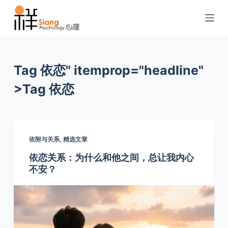
S
k
i
p
t
Tag 依恋" itemprop="headline"
o
>
Tag
依恋
c
o
n
t
依附与关系
,
精选文章
e
n
依恋关系：为什么和他之间，总让我内心
不安？
t