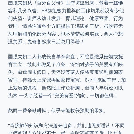
国强夫妇从《百分百父母》工作坊里出来，带着一丝倦
容和几分兴奋。FB群组极力推荐的工作坊果然没有令他
们失望~ 讲师从幼儿发展、育儿理论、健康营养、行为
管理、情感沟通各个方面提供了满满的干货。虽然还无
法理解和消化部分内容，也不清楚如何实践，两人心想
没关系，先储备起来日后总用得着！
国强夫妇二人都成长自单亲家庭，不管是维系婚姻或抚
育宝宝，彼此都做足了准备，深怕对孩子的关爱有所缺
失。每逢周末假日，天还没亮两人便将宝宝送到保姆家
寄宿，待隔天上完课再回家接宝宝。6小时来回车程，加
上紧凑的课程，虽然比工作还折腾，但两人早就经习以
为常 —为了经营一个“完美有爱“的家，一切都值得！
然而一番辛勤耕耘，似乎未能收获预期的果实。
“当接触的知识和方法越来越多，我们越无所适从！不同
老师的观点方法都不太一样，有时还相互矛盾…比方说