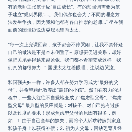
有的老师主张孩子应“自由成长”、有的却强调需要为孩
子建立“规则界限”….。我们偶尔也会为了不同的理念方
法发生争执，因为我和他都有各自推崇的老师…” 坐在我
面前的国强边说边委屈地望向太太。
“每一次上完课回家，孩子都会不停哭闹，让我不禁怀疑
自己的做法是不是本末倒置了~ 原想要促进关系，却好
像把关系弄得越来越紧张。我们都不希望变成这样，我
们真的都很努力…” 国强太太红着眼眶，边说边哭泣。
和国强夫妇一样，许多人都在努力学习成为“最好的父
母”，并希望藉此教养出“最好的小孩”。然而在努力的过
程中，一些人往往不自觉地变成了“焦虑型父母”。“焦虑
型父母” 最典型的反应就是：对孩子、对自己抱有过多
以及过度的要求！形成焦虑型父母的原因有很多，例
如：1. 由于自己童年的缺失，而将个人诉求转嫁到家庭
和孩子身上以获得补偿；2. 初为人父母，因缺乏育儿经