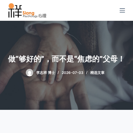
S
k
i
p
t
o
c
做“够好的”，而不是“焦虑的”父母！
o
n
李志祥 博士
2026-07-03
精选文章
t
e
n
t