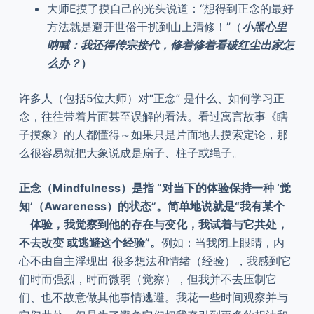
大师E摸了摸自己的光头说道：“想得到正念的最好
方法就是避开世俗干扰到山上清修！”（
小黑心里
呐喊：我还得传宗接代，修着修着看破红尘出家怎
么办？
）
许多人（包括5位大师）对“正念” 是什么、如何学习正
念，往往带着片面甚至误解的看法。看过寓言故事《瞎
子摸象》的人都懂得～如果只是片面地去摸索定论，那
么很容易就把大象说成是扇子、柱子或绳子。
正念（Mindfulness）是指 “对当下的体验保持一种 ‘觉
知’（Awareness）的状态”。简单地说就是“我有某个
体验，我觉察到他的存在与变化，我试着与它共处，
不去改变 或逃避这个经验”。
例如：当我闭上眼睛，内
心不由自主浮现出 很多想法和情绪（经验），我感到它
们时而强烈，时而微弱（觉察），但我并不去压制它
们、也不故意做其他事情逃避。我花一些时间观察并与