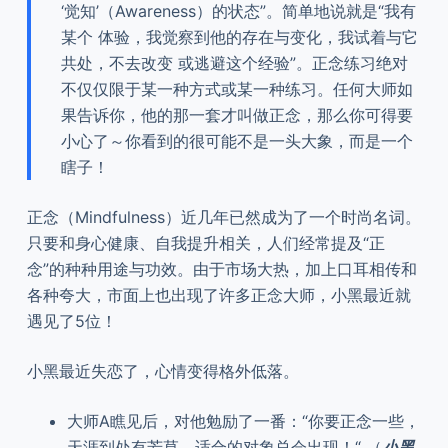
‘觉知’（Awareness）的状态”。简单地说就是“我有
某个 体验，我觉察到他的存在与变化，我试着与它
共处，不去改变 或逃避这个经验”。正念练习绝对
不仅仅限于某一种方式或某一种练习。任何大师如
果告诉你，他的那一套才叫做正念，那么你可得要
小心了～你看到的很可能不是一头大象，而是一个
瞎子！
正念（Mindfulness）近几年已然成为了一个时尚名词。
只要和身心健康、自我提升相关，人们经常提及“正
念”的种种用途与功效。由于市场大热，加上口耳相传和
各种夸大，市面上也出现了许多正念大师，小黑最近就
遇见了5位！
小黑最近失恋了，心情变得格外低落。
大师A瞧见后，对他勉励了一番：“你要正念一些，
天涯到处有芳草，适合的对象总会出现！“ （
小黑