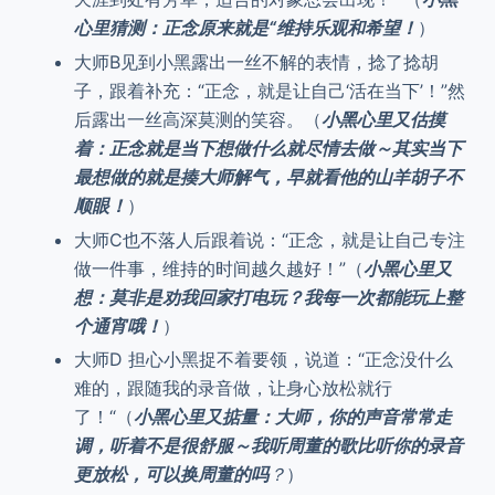
心里猜测：正念原来就是“维持乐观和希望！
）
大师B见到小黑露出一丝不解的表情，捻了捻胡
子，跟着补充：“正念，就是让自己‘活在当下’！”然
后露出一丝高深莫测的笑容。（
小黑心里又估摸
着：正念就是当下想做什么就尽情去做～其实当下
最想做的就是揍大师解气，早就看他的山羊胡子不
顺眼！
）
大师C也不落人后跟着说：“正念，就是让自己专注
做一件事，维持的时间越久越好！”（
小黑心里又
想：莫非是劝我回家打电玩？我每一次都能玩上整
个通宵哦！
）
大师D 担心小黑捉不着要领，说道：“正念没什么
难的，跟随我的录音做，让身心放松就行
了！“（
小黑心里又掂量：大师，你的声音常常走
调，听着不是很舒服～我听周董的歌比听你的录音
更放松，可以换周董的吗
？
）