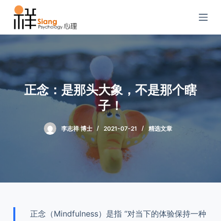
S
k
i
p
t
o
正念：是那头大象，不是那个瞎
c
o
子！
n
t
李志祥 博士
2021-07-21
精选文章
e
n
t
正念（Mindfulness）是指 “对当下的体验保持一种