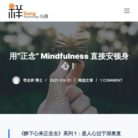
S
k
i
p
t
o
用“正念” Mindfulness 直接安顿身
c
o
心！
n
t
李志祥 博士
2021-03-31
精选文章
1 COMMENT
e
n
t
《静下心来正念去》系列 1：是人心过于深奥复