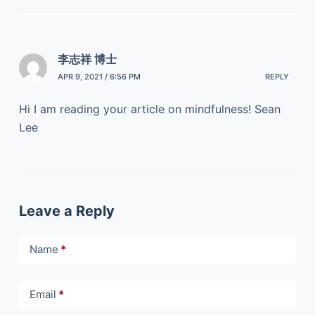
李志祥 博士
APR 9, 2021 / 6:56 PM
REPLY
Hi I am reading your article on mindfulness! Sean
Lee
Leave a Reply
Name
*
Email
*