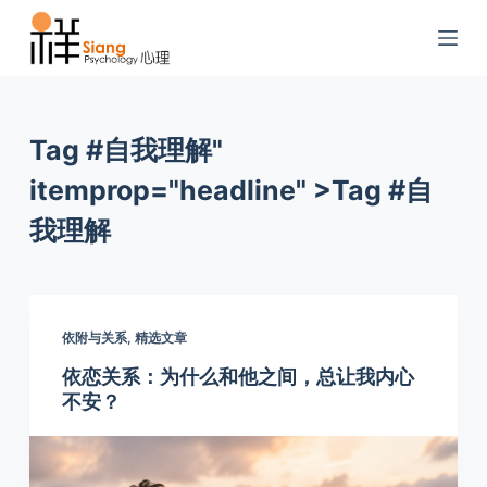
S
k
i
p
t
Tag #自我理解"
o
itemprop="headline" >
Tag
#自
c
o
我理解
n
t
e
n
依附与关系
,
精选文章
t
依恋关系：为什么和他之间，总让我内心
不安？