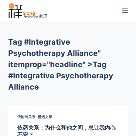
S
k
i
p
t
Tag #Integrative
o
Psychotherapy Alliance"
c
o
itemprop="headline" >
Tag
n
#Integrative Psychotherapy
t
Alliance
e
n
t
依附与关系
,
精选文章
依恋关系：为什么和他之间，总让我内心
不安？